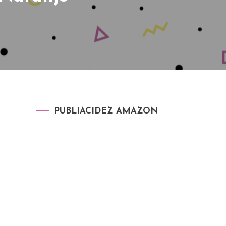
PUBLIACIDEZ AMAZON