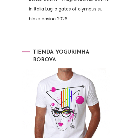
in Italia Luglio gates of olympus su
blaze casino 2026
TIENDA YOGURINHA
BOROVA