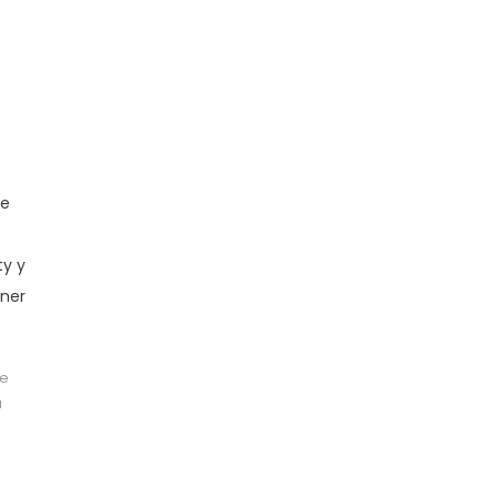
le
ty y
ener
ue
a