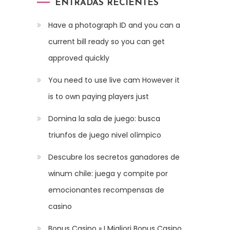
ENTRADAS RECIENTES
Have a photograph ID and you can a
current bill ready so you can get
approved quickly
You need to use live cam However it
is to own paying players just
Domina la sala de juego: busca
triunfos de juego nivel olímpico
Descubre los secretos ganadores de
winum chile: juega y compite por
emocionantes recompensas de
casino
Bonus Casino » I Migliori Bonus Casino