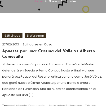
Home
Nuevas Amistades
625 Líneas
El Walkman
27/02/2013
Sufridores en Casa
Apueste por una: Cristina del Valle vs Alberto
Comesaña
Ya tenemos canción para ir a Eurovision. El sueño de Morfeo
defenderá en Suecia el tema Contigo hasta el final, y al que
pondrá voz Raquel del Rosario, artista canaria como José Vélez,
que ganó nuestro último Apueste por una frente a Braulio.
Hablando de Eurovision, uno de nuestros combatientes en el
Apueste por una […]
Tagged
Alberto Comesaña
,
Amistades Peligrosas
,
Cristina