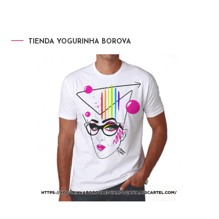
TIENDA YOGURINHA BOROVA