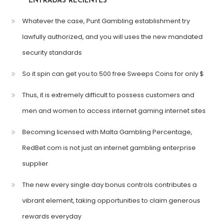
ENTRADAS RECIENTES
Whatever the case, Punt Gambling establishment try
lawfully authorized, and you will uses the new mandated
security standards
So it spin can get you to 500 free Sweeps Coins for only $
Thus, it is extremely difficult to possess customers and
men and women to access internet gaming internet sites
Becoming licensed with Malta Gambling Percentage,
RedBet com is not just an internet gambling enterprise
supplier
The new every single day bonus controls contributes a
vibrant element, taking opportunities to claim generous
rewards everyday