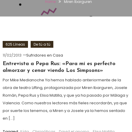
Home
Miren Ibarguren
625 Líneas
De tú a tú
11/02/2013
Sufridores en Casa
Entrevista a Pepa Rus: «Para mí es perfecto
almorzar y cenar viendo Los Simpsons»
Por Mike Medianoche Ya hemos hablado anteriormente de la
obra de teatro Lifting, protagonizada por Miren Ibarguren, Josele
Román, Pepa Rus y Elisa Matilla, y que ya ha pasado por Málaga y
Valencia. Como nuestros lectores más fieles recordarán, ya que
por suerte los tenemos, a Miren y a Josele ya la hemos sentado
en […]
Tagged
Aída
,
Chirigóticas
,
David el gnomo
,
Elisa Matilla
,