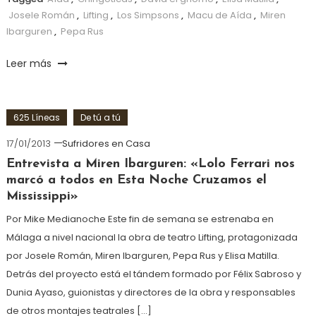
Josele Román
,
Lifting
,
Los Simpsons
,
Macu de Aída
,
Miren
Ibarguren
,
Pepa Rus
Leer más
625 Líneas
De tú a tú
17/01/2013
Sufridores en Casa
Entrevista a Miren Ibarguren: «Lolo Ferrari nos
marcó a todos en Esta Noche Cruzamos el
Mississippi»
Por Mike Medianoche Este fin de semana se estrenaba en
Málaga a nivel nacional la obra de teatro Lifting, protagonizada
por Josele Román, Miren Ibarguren, Pepa Rus y Elisa Matilla.
Detrás del proyecto está el tándem formado por Félix Sabroso y
Dunia Ayaso, guionistas y directores de la obra y responsables
de otros montajes teatrales […]