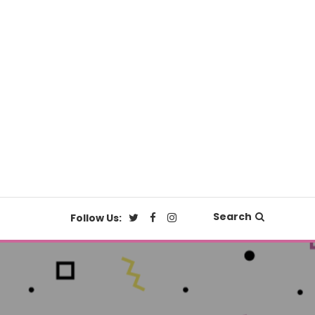
Search
Follow Us: