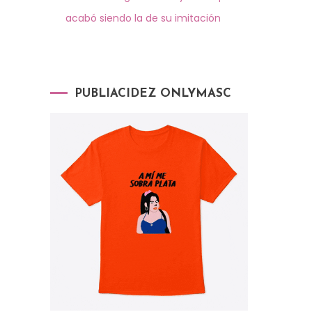
acabó siendo la de su imitación
PUBLIACIDEZ ONLYMASC