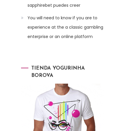
sapphirebet puedes creer
You will need to know if you are to
experience at the a classic gambling
enterprise or an online platform
TIENDA YOGURINHA
BOROVA