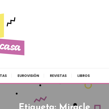
STAS
EUROVISIÓN
REVISTAS
LIBROS
Etiqueta:
Miracle