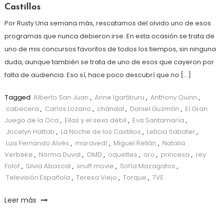
Castillos
Por Rusty Una semana más, rescatamos del olvido uno de esos
programas que nunca debieron irse. En esta ocasión se trata de
uno de mis concursos favoritos de todos los tiempos, sin ninguna
duda, aunque también se trata de uno de esos que cayeron por
falta de audiencia. Eso sí, hace poco descubrí que no […]
Tagged
Alberto San Juan
,
Anne Igartiburu
,
Anthony Quinn
,
cabecera
,
Carlos Lozano
,
chándal
,
Daniel Guzmán
,
El Gran
Juego de la Oca
,
Ellas y el sexo débil
,
Eva Santamaría
,
Jocelyn Hattab
,
La Noche de los Castillos
,
Leticia Sabater
,
Luis Fernando Alvés
,
maravedí
,
Miguel Rellán
,
Natalia
Verbeke
,
Norma Duval
,
OMD
,
oquettes
,
oro
,
princesa
,
rey
Folof
,
Silvia Abascal
,
snuff movie
,
Sofía Mazagatos
,
Televisión Española
,
Teresa Viejo
,
Torque
,
TVE
Leer más