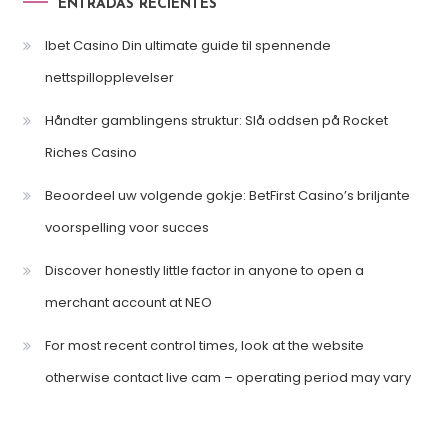
ENTRADAS RECIENTES
Ibet Casino Din ultimate guide til spennende
nettspillopplevelser
Håndter gamblingens struktur: Slå oddsen på Rocket
Riches Casino
Beoordeel uw volgende gokje: BetFirst Casino’s briljante
voorspelling voor succes
Discover honestly little factor in anyone to open a
merchant account at NEO
For most recent control times, look at the website
otherwise contact live cam – operating period may vary