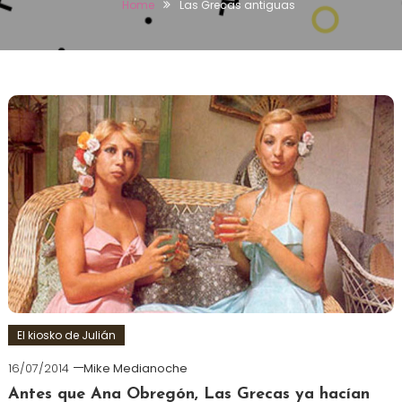
Home
Las Grecas antiguas
El kiosko de Julián
16/07/2014
Mike Medianoche
Antes que Ana Obregón, Las Grecas ya hacían