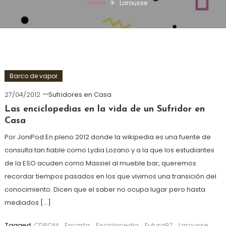
Home
Larousse
Barco de vapor
27/04/2012
Sufridores en Casa
Las enciclopedias en la vida de un Sufridor en
Casa
Por JoniPod En pleno 2012 donde la wikipedia es una fuente de
consulta tan fiable como Lydia Lozano y a la que los estudiantes
de la ESO acuden como Massiel al mueble bar, queremos
recordar tiempos pasados en los que vivimos una transición del
conocimiento. Dicen que el saber no ocupa lugar pero hasta
mediados […]
Tagged
CDROM
,
Encarta
,
Enciclopedia
,
Futura97
,
Larousse
,