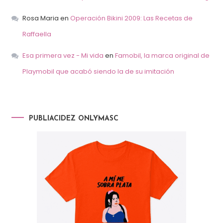
Rosa Maria
en
Operación Bikini 2009: Las Recetas de
Raffaella
Esa primera vez - Mi vida
en
Famobil, la marca original de
Playmobil que acabó siendo la de su imitación
PUBLIACIDEZ ONLYMASC