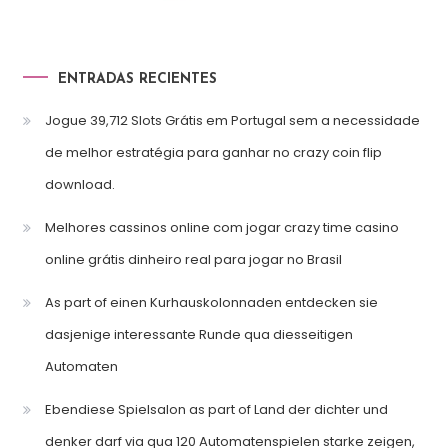
ENTRADAS RECIENTES
Jogue 39,712 Slots Grátis em Portugal sem a necessidade
de melhor estratégia para ganhar no crazy coin flip
download.
Melhores cassinos online com jogar crazy time casino
online grátis dinheiro real para jogar no Brasil
As part of einen Kurhauskolonnaden entdecken sie
dasjenige interessante Runde qua diesseitigen
Automaten
Ebendiese Spielsalon as part of Land der dichter und
denker darf via qua 120 Automatenspielen starke zeigen,