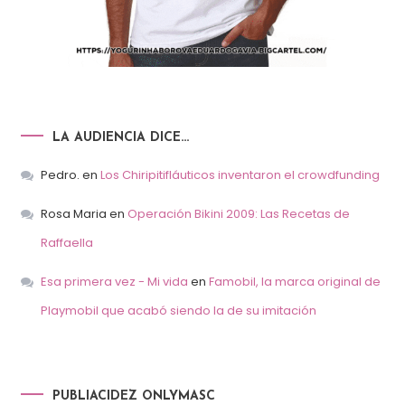
LA AUDIENCIA DICE…
Pedro.
en
Los Chiripitifláuticos inventaron el crowdfunding
Rosa Maria
en
Operación Bikini 2009: Las Recetas de
Raffaella
Esa primera vez - Mi vida
en
Famobil, la marca original de
Playmobil que acabó siendo la de su imitación
PUBLIACIDEZ ONLYMASC