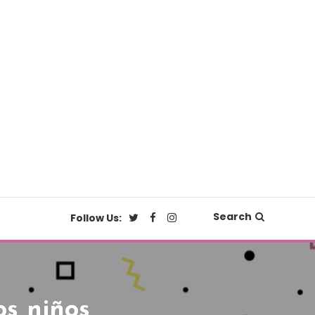
Search
Follow Us:
os niños