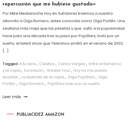
repercusión que me hubiese gustado»
Por Mike Medianoche Hoy en Sufridores traemos a nuestro
silloncito a Olga Romero, antes conocida como Olga Portillo. Una
sevillana más maja que las pesetas y que saltó a la popularidad
hace justo una década tras su paso por PopStars, todo por un
sueño, el talent show que Telecinco emitió en el verano de 2002.
[…]
Tagged
A tu vera
,
Calaitos
,
Carlos Vargas
,
Entre el flamenco
y la copla
,
Eurovision
,
Grease Tour
,
Hoy no me puedo
levantar
,
La leyenda de la copla
,
Olga PopStars
,
Olga
Portillo
,
Olga Romero
,
PopStars todo por un sueño
Leer más
PUBLIACIDEZ AMAZON