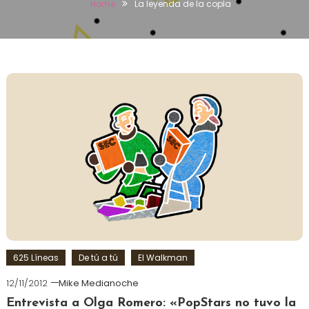
Home
La leyenda de la copla
625 Líneas
De tú a tú
El Walkman
12/11/2012
Mike Medianoche
Entrevista a Olga Romero: «PopStars no tuvo la