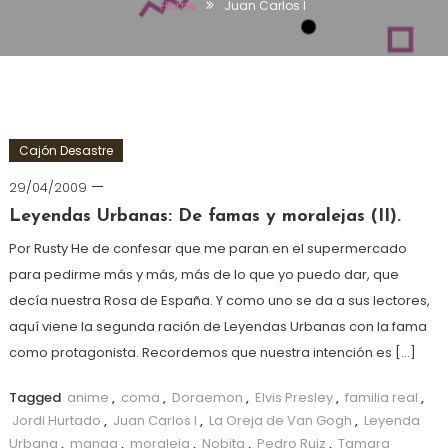
Home
Juan Carlos I
Cajón Desastre
29/04/2009
Leyendas Urbanas: De famas y moralejas (II).
Por Rusty He de confesar que me paran en el supermercado
para pedirme más y más, más de lo que yo puedo dar, que
decía nuestra Rosa de España. Y como uno se da a sus lectores,
aquí viene la segunda ración de Leyendas Urbanas con la fama
como protagonista. Recordemos que nuestra intención es […]
Tagged
anime
,
coma
,
Doraemon
,
Elvis Presley
,
familia real
,
Jordi Hurtado
,
Juan Carlos I
,
La Oreja de Van Gogh
,
Leyenda
Urbana
,
manga
,
moraleja
,
Nobita
,
Pedro Ruiz
,
Tamara