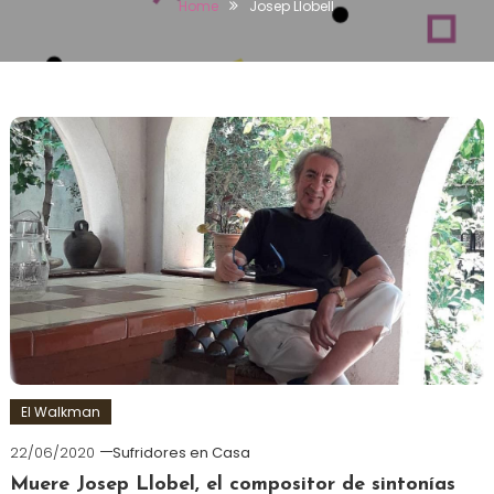
Home
Josep Llobell
El Walkman
22/06/2020
Sufridores en Casa
Muere Josep Llobel, el compositor de sintonías