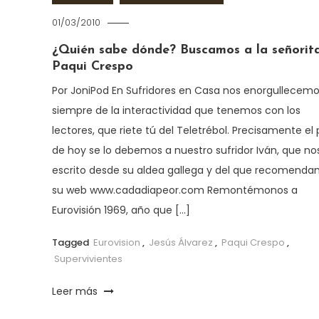
01/03/2010
¿Quién sabe dónde? Buscamos a la señorit
Paqui Crespo
Por JoniPod En Sufridores en Casa nos enorgullecem
siempre de la interactividad que tenemos con los
lectores, que riete tú del Teletrébol. Precisamente el 
de hoy se lo debemos a nuestro sufridor Iván, que no
escrito desde su aldea gallega y del que recomend
su web www.cadadiapeor.com Remontémonos a
Eurovisión 1969, año que […]
Tagged
Eurovision
,
Jesús Álvarez
,
Paqui Crespo
,
Supervivientes
Leer más