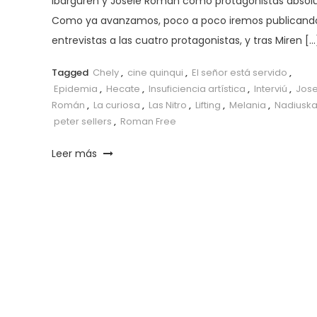
Ibarguren y Josele Román como protagonistas absolu
Como ya avanzamos, poco a poco iremos publicando
entrevistas a las cuatro protagonistas, y tras Miren […
Tagged
Chely
,
cine quinqui
,
El señor está servido
,
Epidemia
,
Hecate
,
Insuficiencia artística
,
Interviú
,
Jose
Román
,
La curiosa
,
Las Nitro
,
Lifting
,
Melania
,
Nadiusk
peter sellers
,
Roman Free
Leer más