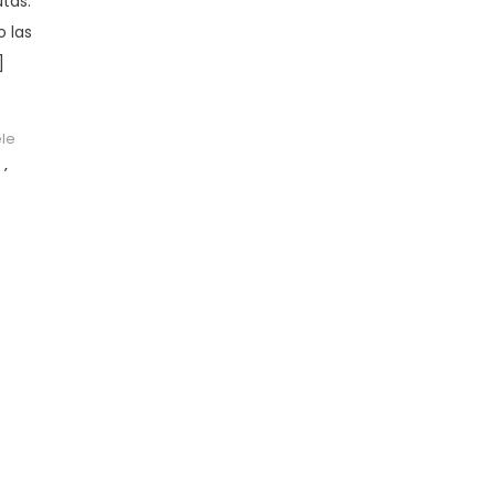
tas.
 las
]
le
a
,