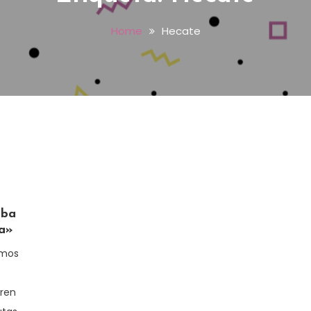
Home
Hecate
aba
sa»
amos
iren