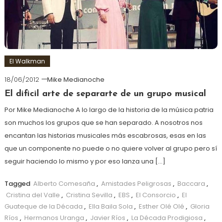
El Walkman
18/06/2012
Mike Medianoche
El dificil arte de separarte de un grupo musical
Por Mike Medianoche A lo largo de la historia de la música patria
son muchos los grupos que se han separado. A nosotros nos
encantan las historias musicales más escabrosas, esas en las
que un componente no puede o no quiere volver al grupo pero sí
seguir haciendo lo mismo y por eso lanza una […]
Tagged
Alberto Comesaña
,
Amistades Peligrosas
,
Baccara
,
Cristina del Valle
,
Cristina Sevilla
,
EBS
,
El Consorcio
,
El
Guateque de la Década
,
Ella Baila Sola
,
Esther Olé Olé
,
Gloria
Ríos
,
Hermanos Uranga
,
Javier Ríos
,
La Década Prodigiosa
,