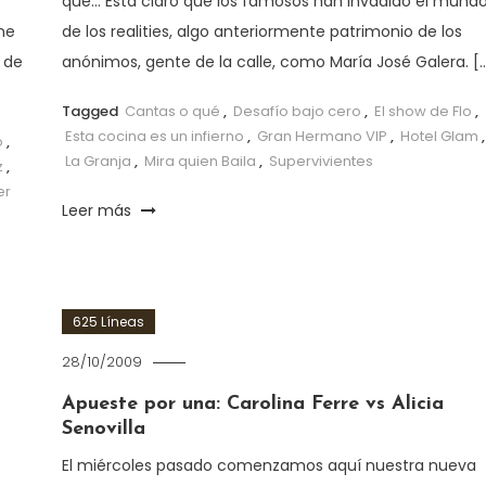
qué… Está claro que los famosos han invadido el mund
ne
de los realities, algo anteriormente patrimonio de los
 de
anónimos, gente de la calle, como María José Galera. [
Tagged
Cantas o qué
,
Desafío bajo cero
,
El show de Flo
,
Esta cocina es un infierno
,
Gran Hermano VIP
,
Hotel Glam
,
o
,
La Granja
,
Mira quien Baila
,
Supervivientes
z
,
er
Leer más
625 Líneas
28/10/2009
Apueste por una: Carolina Ferre vs Alicia
Senovilla
El miércoles pasado comenzamos aquí nuestra nueva