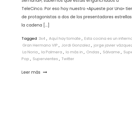
Semanal», sabemos que estáis enganchados a
TeleCinco. Por eso hoy nuestro «Apueste por Una» tie
de protagonistas a dos de los presentadores estrellas
la cadena […]
Tagged
3x4
,
Aquí hay tomate
,
Esta cocina es un infiern
Gran Hermano VIP
,
Jordi Gonzalez
,
jorge javier vázque
La Noria
,
la Palmera
,
lo más in
,
Ondas
,
Sálvame
,
Sup
Pop
,
Supervientes
,
Twitter
Leer más