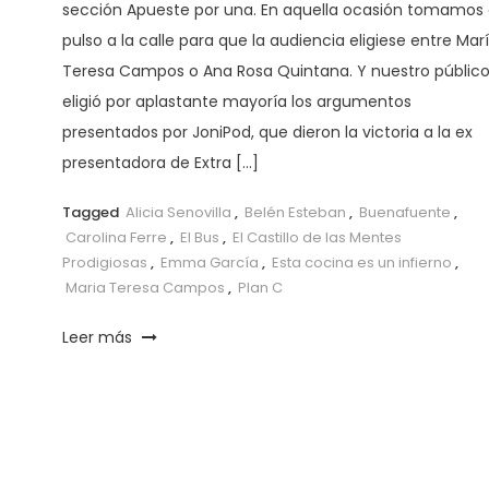
sección Apueste por una. En aquella ocasión tomamos 
pulso a la calle para que la audiencia eligiese entre Mar
Teresa Campos o Ana Rosa Quintana. Y nuestro públic
eligió por aplastante mayoría los argumentos
presentados por JoniPod, que dieron la victoria a la ex
presentadora de Extra […]
Tagged
Alicia Senovilla
,
Belén Esteban
,
Buenafuente
,
Carolina Ferre
,
El Bus
,
El Castillo de las Mentes
Prodigiosas
,
Emma García
,
Esta cocina es un infierno
,
Maria Teresa Campos
,
Plan C
Leer más