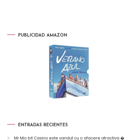
PUBLICIDAD AMAZON
ENTRADAS RECIENTES
Mr Mic bit Casino este vandut cu o afacere atractiva �