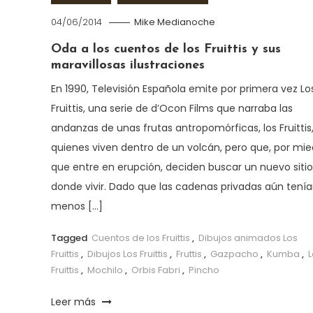
04/06/2014
Mike Medianoche
Oda a los cuentos de los Fruittis y sus
maravillosas ilustraciones
En 1990, Televisión Española emite por primera vez Lo
Fruittis, una serie de d’Ocon Films que narraba las
andanzas de unas frutas antropomórficas, los Fruittis
quienes viven dentro de un volcán, pero que, por mie
que entre en erupción, deciden buscar un nuevo sitio
donde vivir. Dado que las cadenas privadas aún tení
menos […]
Tagged
Cuentos de los Fruittis
,
Dibujos animados Los
Fruittis
,
Dibujos Los Fruittis
,
Fruttis
,
Gazpacho
,
Kumba
,
L
Fruittis
,
Mochilo
,
Orbis Fabri
,
Pincho
Leer más