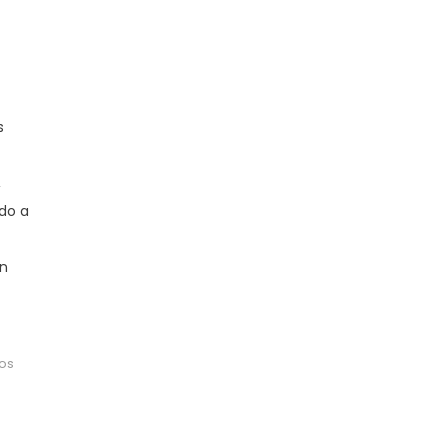
s
,
do a
an
os