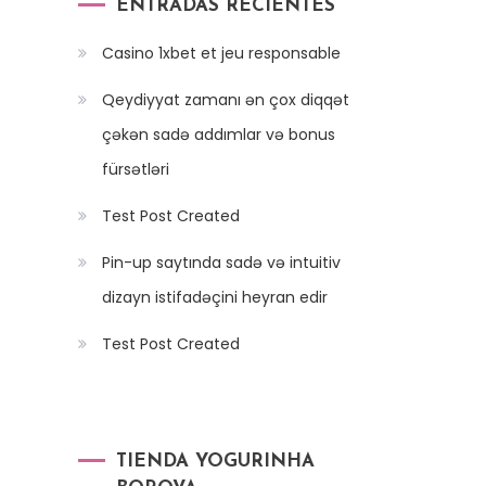
ENTRADAS RECIENTES
Casino 1xbet et jeu responsable
Qeydiyyat zamanı ən çox diqqət
çəkən sadə addımlar və bonus
fürsətləri
Test Post Created
Pin-up saytında sadə və intuitiv
dizayn istifadəçini heyran edir
Test Post Created
TIENDA YOGURINHA