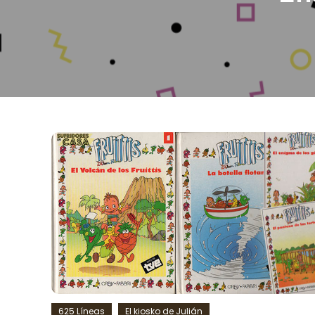
625 Líneas
El kiosko de Julián