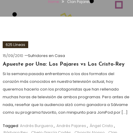
Home
Clan Pajares
625 Líneas
15/09/2010
Sufridores en Casa
Apueste por Una: Los Pajares vs Los Cristo-Rey
Si la semana pasada enfrentamos a los dos formatos del
corazón más conocidos en nuestra televisión actual, hoy
queremos hacerlo con los protagonistas que han rellenado
muchas horas de televisión de ambos programas. Pero antes de
nada, reseñar que la audiencia alzó como ganadora a Sálvame
como su programa favorito, con minipunto para JoniPod por […]
Tagged
Andrés Burguera
,
Andrés Pajares
,
Ángel Cristo
,
Bárbara Rey
,
Chelo García Cortés
,
Chonchi Alonso
,
Clan