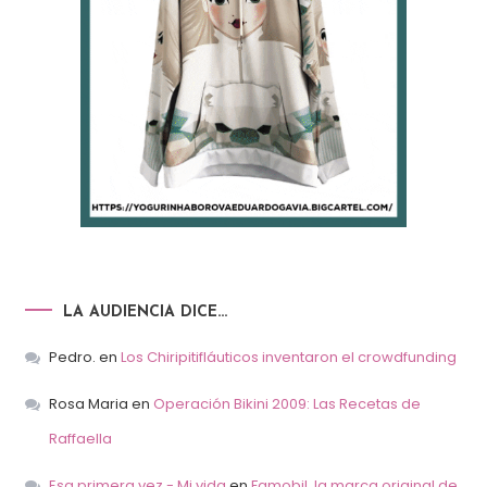
LA AUDIENCIA DICE…
Pedro.
en
Los Chiripitifláuticos inventaron el crowdfunding
Rosa Maria
en
Operación Bikini 2009: Las Recetas de
Raffaella
Esa primera vez - Mi vida
en
Famobil, la marca original de