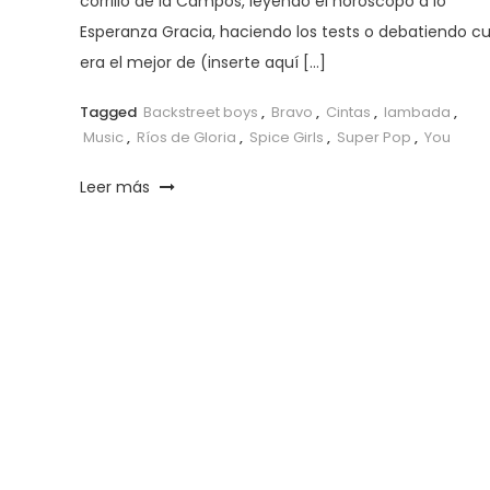
corrillo de la Campos, leyendo el horóscopo a lo
Esperanza Gracia, haciendo los tests o debatiendo cu
era el mejor de (inserte aquí […]
Tagged
Backstreet boys
,
Bravo
,
Cintas
,
lambada
,
Music
,
Ríos de Gloria
,
Spice Girls
,
Super Pop
,
You
Leer más