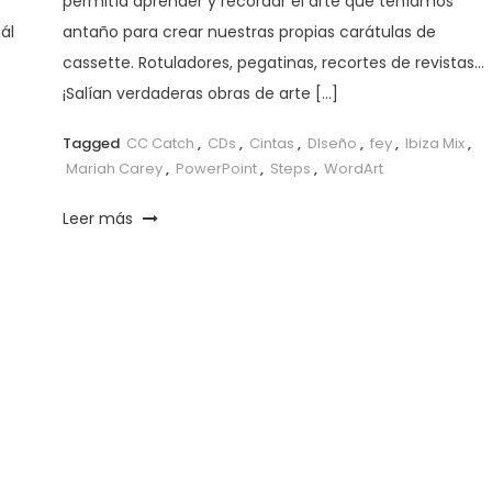
permitía aprender y recordar el arte que teníamos
ál
antaño para crear nuestras propias carátulas de
cassette. Rotuladores, pegatinas, recortes de revistas…
¡Salían verdaderas obras de arte […]
Tagged
CC Catch
,
CDs
,
Cintas
,
DIseño
,
fey
,
Ibiza Mix
,
Mariah Carey
,
PowerPoint
,
Steps
,
WordArt
Leer más