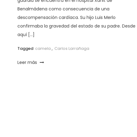
guardia se encuentra en el hospital Xanit de
Benalmádena como consecuencia de una
descompensación cardíaca. Su hijo Luis Merlo
confirmaba la gravedad del estado de su padre. Desde
aquí […]
Tagged
camela
,
Carlos Larrañaga
Leer más