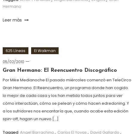
Hermano
Leer más
625 Líneas
El Walkman
05/02/2010
Gran Hermano: El Reencuentro Discográfico
Por Mike Medianoche El pasado miércoles comenzó en TeleCirco
Gran Hermano: El Reencuentro, un programa donde han cogido
lo mejor de cada casa y los han metido todos juntos para ver
cómo interactúan, cómo se pelean y cómo hacen edredoning. Y
a los sufridores nos encantaría que, cuando acabe esta edición
spin-off, hagan un nuevo […]
Tagged
Angel Barrachina
,
Carlos El Yoyas
,
David Gallardo
,