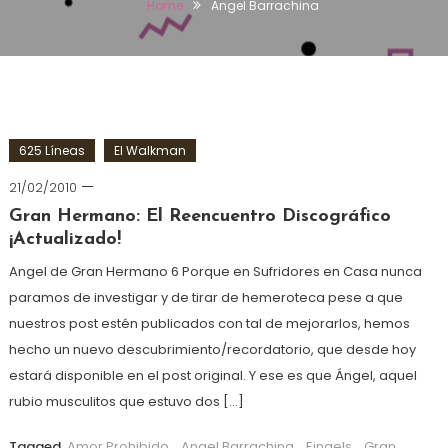
Home
Angel Barrachina
625 Líneas
El Walkman
21/02/2010
Gran Hermano: El Reencuentro Discográfico
¡Actualizado!
Angel de Gran Hermano 6 Porque en Sufridores en Casa nunca
paramos de investigar y de tirar de hemeroteca pese a que
nuestros post estén publicados con tal de mejorarlos, hemos
hecho un nuevo descubrimiento/recordatorio, que desde hoy
estará disponible en el post original. Y ese es que Ángel, aquel
rubio musculitos que estuvo dos […]
Tagged
Amor Prohibido
,
Angel Barrachina
,
Eingels
,
Gran