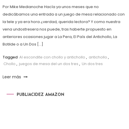
Por Mike Medianoche Hacía ya unos meses que no
dedicábamos una entrada a un juego de mesa relacionado con
la tele y ya era hora ¿verdad, querida lectora? Y como nuestra
vena undostresera nos puede, tras haberte propuesto en
anteriores ocasiones jugar a La Pera, El País del Antichollo, La
Botilde o a Un Dos […]
Tagged
Al escondite con chollo y antichollo
,
antichollo
,
Chollo
,
juegos de mesa del un dos tres
,
Un dos tres
Leer más
PUBLIACIDEZ AMAZON