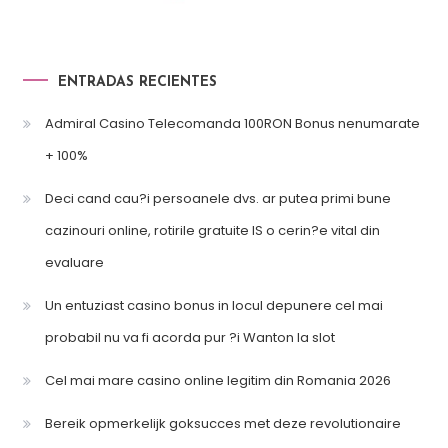
ENTRADAS RECIENTES
Admiral Casino Telecomanda 100RON Bonus nenumarate
+ 100%
Deci cand cau?i persoanele dvs. ar putea primi bune
cazinouri online, rotirile gratuite IS o cerin?e vital din
evaluare
Un entuziast casino bonus in locul depunere cel mai
probabil nu va fi acorda pur ?i Wanton la slot
Cel mai mare casino online legitim din Romania 2026
Bereik opmerkelijk goksucces met deze revolutionaire