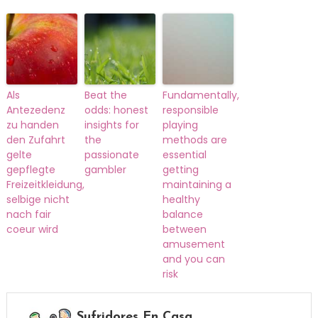
Als
Beat the
Fundamentally,
Antezedenz
odds: honest
responsible
zu handen
insights for
playing
den Zufahrt
the
methods are
gelte
passionate
essential
gepflegte
gambler
getting
Freizeitkleidung,
maintaining a
selbige nicht
healthy
nach fair
balance
coeur wird
between
amusement
and you can
risk
Sufridores En Casa