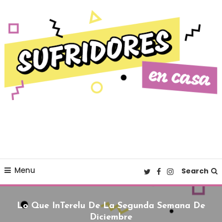
Skip To Content
Cultura pop made in Spain
Sufridores en casa
Menu
Search
Lo Que InTerelu De La Segunda Semana De
Diciembre