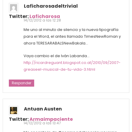
Laficharosadeltrivial
Twitter:
Laficharosa
14/12/2012 a las 12:28
Me uno al minuto de silencio y la nueva tipografía
para el Word, el antes llamado TimesNewRoman y
ahora TERESARABALSNewBakala…
Vaya cambio el de Iván Labanda…
http://ricardreguant.blogspot.co.at/2010/09/2007-
greaseel-musical-de-tu-vida-3.html
Responder
Antuan Austen
Twitter:
Armaimpaciente
14/12/2012 a las 13:47