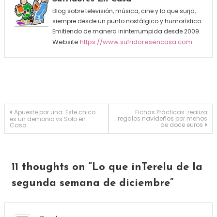
Blog sobre televisión, música, cine y lo que surja,
siempre desde un punto nostálgico y humorístico.
Emitiendo de manera ininterrumpida desde 2009.
Website
https://www.sufridoresencasa.com
Navegación de entradas
Apueste por una: Este chico
Fichas Prácticas: realiza
regalos navideños por menos
es un demonio vs Solo en
de doce euros
Casa
11 thoughts on “
Lo que inTerelu de la
segunda semana de diciembre
”