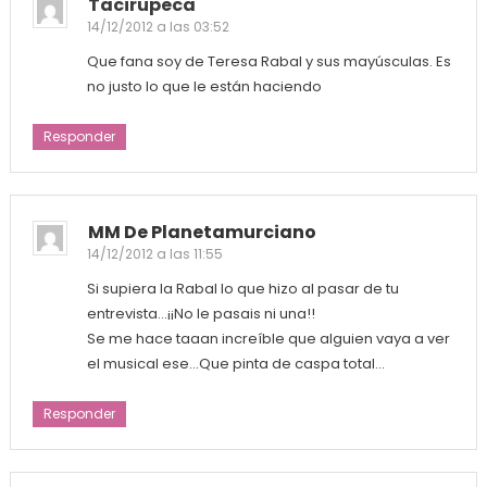
Tacirupeca
14/12/2012 a las 03:52
Que fana soy de Teresa Rabal y sus mayúsculas. Es
no justo lo que le están haciendo
Responder
MM De Planetamurciano
14/12/2012 a las 11:55
Si supiera la Rabal lo que hizo al pasar de tu
entrevista…¡¡No le pasais ni una!!
Se me hace taaan increíble que alguien vaya a ver
el musical ese…Que pinta de caspa total…
Responder