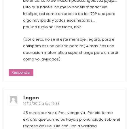
Me encanta lo de #acampadatongolavoz jajaja…
Esto que hacéis, no me lo podéis mandar via
teletipo, así como en prensa de los 70? que para
algo hay ipads y todas esas historias…
paulina rubio no usa tildes, no?
(por cierto, no sé si este mensaje llegará, porq el
antispam es una odisea para mí, 4 más 7 es una
operacion matematica superchunga para un lerdi
como yo. avisados)
Responder
Logan
14/12/2012 a las 15:33
45 euros por ver a Pau, venga ya…Por cierto me
extraña que aún no os hayais pronunciado sobre el
regreso de Ole-Ole con Sonia Santana