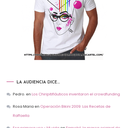
LA AUDIENCIA DICE…
Pedro.
en
Los Chiripitifláuticos inventaron el crowdfunding
Rosa Maria
en
Operación Bikini 2009: Las Recetas de
Raffaella
Esa primera vez - Mi vida
en
Famobil, la marca original de