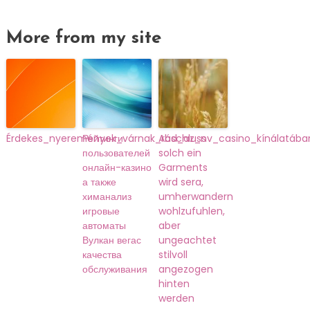
More from my site
Érdekes_nyeremények_várnak_rád_az_nv_casino_kínálatába
Рейтинги
Abschluss
пользователей
solch ein
онлайн-казино
Garments
а также
wird sera,
химанализ
umherwandern
игровые
wohlzufuhlen,
автоматы
aber
Вулкан вегас
ungeachtet
качества
stilvoll
обслуживания
angezogen
hinten
werden