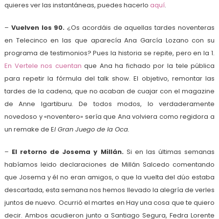
quieres ver las instantáneas, puedes hacerlo
aquí
.
–
Vuelven los 90.
¿Os acordáis de aquellas tardes noventeras
en Telecinco en las que aparecía Ana García Lozano con su
programa de testimonios? Pues la historia se repite, pero en la 1.
En Vertele nos cuentan
que Ana ha fichado por la tele pública
para repetir la fórmula del talk show. El objetivo, remontar las
tardes de la cadena, que no acaban de cuajar con el magazine
de Anne Igartiburu. De todos modos, lo verdaderamente
novedoso y «noventero» sería que Ana volviera como regidora a
un remake de E
l Gran Juego de la Oca.
–
El retorno de Josema y Millán.
Si en las últimas semanas
habíamos leido declaraciones de Millán Salcedo comentando
que Josema y él no eran amigos, o que la vuelta del dúo estaba
descartada, esta semana nos hemos llevado la alegría de verles
juntos de nuevo. Ocurrió el martes en Hay una cosa que te quiero
decir. Ambos acudieron junto a Santiago Segura, Fedra Lorente