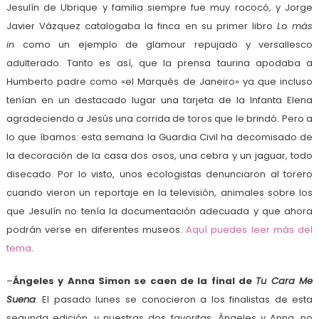
Jesulín de Ubrique y familia siempre fue muy rococó, y Jorge
Javier Vázquez catalogaba la finca en su primer libro
Lo más
in
como un ejemplo de glamour repujado y versallesco
adulterado. Tanto es así, que la prensa taurina apodaba a
Humberto padre como «el Marqués de Janeiro» ya que incluso
tenían en un destacado lugar una tarjeta de la Infanta Elena
agradeciendo a Jesús una corrida de toros que le brindó. Pero a
lo que íbamos: esta semana la Guardia Civil ha decomisado de
la decoración de la casa dos osos, una cebra y un jaguar, todo
disecado. Por lo visto, unos ecologistas denunciaron al torero
cuando vieron un reportaje en la televisión, animales sobre los
que Jesulín no tenía la documentación adecuada y que ahora
podrán verse en diferentes museos.
Aquí puedes leer más del
tema
.
–
Ángeles y Anna Simon se caen de la final de
Tu Cara Me
Suena
. El pasado lunes se conocieron a los finalistas de esta
segunda edición, y nuestras dos favoritas, Ángeles y Anna, no