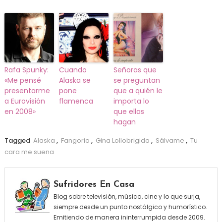
Rafa Spunky:
Cuando
Señoras que
«Me pensé
Alaska se
se preguntan
presentarme
pone
que a quién le
a Eurovisión
flamenca
importa lo
en 2008»
que ellas
hagan
Tagged
Alaska
,
Fangoria
,
Gina Lollobrigida
,
Sálvame
,
Tu
cara me suena
Sufridores En Casa
Blog sobre televisión, música, cine y lo que surja,
siempre desde un punto nostálgico y humorístico.
Emitiendo de manera ininterrumpida desde 2009.