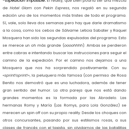
–
Expedición Imposible
.
El reality, que bien podría ser una mezcla
de
Hotel Glam
con
Pekin Express
, nos regaló en su segunda
edición uno de los momentos más tristes de todo el programa.
Sí, vale, solo lleva dos semanas pero hay que darle dramatismo
a la cosa, como los cebos de
Sálvame
. Leticia Sabater y Raquel
Mosquera han sido las segundas expulsadas del programa. Esto
se merece un oh más grande (
oooohhhh
). Ambas se perdieron
entre cabras e intentando buscar las instrucciones para seguir el
camino de la expedición. Por el camino nos dejamos a una
Mosquera que nos ha sorprendido positivamente. Con su
«
sprint!sprint!»
, la peluquera más famosa (con permiso de Rosa
Benito nos demostró que es una luchadora, además de tener
gran sentido del humor. La otra pareja que nos está dando
grandes momentos es la formada por las Abradelo. Las
hermanas Romy y María (Las Romys, para Lola González) se
merecen un spin off con su propio reality. Desde los choques con
otros concursantes, pasando por sus estilismos rosas, a sus
clases de francés con el taxista, sin olvidarnos de las batallitas