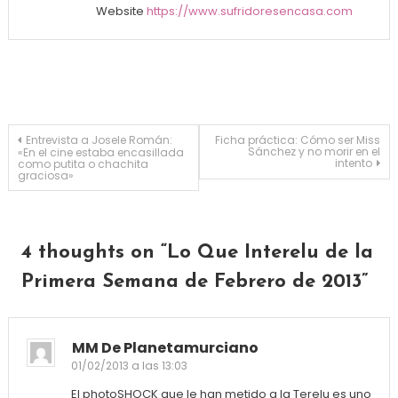
Website
https://www.sufridoresencasa.com
Navegación de entradas
Entrevista a Josele Román:
Ficha práctica: Cómo ser Miss
Sánchez y no morir en el
«En el cine estaba encasillada
intento
como putita o chachita
graciosa»
4 thoughts on “
Lo Que Interelu de la
Primera Semana de Febrero de 2013
”
MM De Planetamurciano
01/02/2013 a las 13:03
El photoSHOCK que le han metido a la Terelu es uno