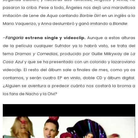
pasaron la criba. Pese a todo, Ángeles nos dejó una maravillosa
imitación de Lene de
Aqua
cantando
Barbie Girl
en un inglés a lo
Mario Vaquerizo, y Anna deslumbró y ganó imitando a
Blondie
.
–
Fangoria
estrena single y videoclip.
Aunque a estas alturas
de la película cualquier Sufridor ya lo habrá visto, se trata del
tema
Dramas y Comedias
, producido por Guille Milkyway de
La
Casa Azul
y que se ha presentado con un colorido y lazaroviano
videoclip. El resto del álbum sale a finales de mes, como ya os
contamos, y serán cuatro EP en vinilo, doble CD y álbum digital.
¿Alguien se aventura a predecir cuánto nos costará la broma a
los fans de Nacho y la Olvi?