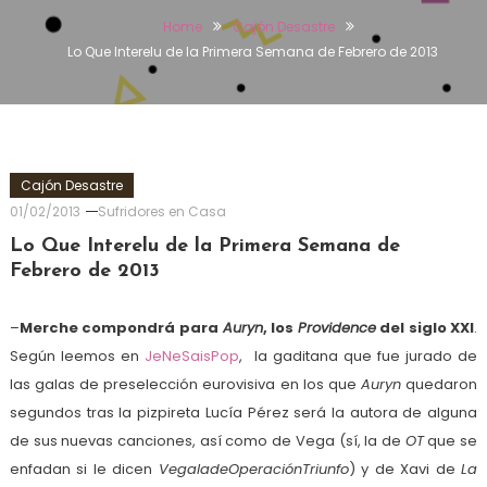
Home
Cajón Desastre
Lo Que Interelu de la Primera Semana de Febrero de 2013
Cajón Desastre
01/02/2013
Sufridores en Casa
Lo Que Interelu de la Primera Semana de
Febrero de 2013
–
Merche compondrá para
Auryn
, los
Providence
del siglo XXI
.
Según leemos en
JeNeSaisPop
, la gaditana que fue jurado de
las galas de preselección eurovisiva en los que
Auryn
quedaron
segundos tras la pizpireta Lucía Pérez será la autora de alguna
de sus nuevas canciones, así como de Vega (sí, la de
OT
que se
enfadan si le dicen
VegaladeOperaciónTriunfo
) y de Xavi de
La