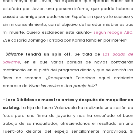
años mayor que Javier, ha explicado que «podría haber sido
estafada por Javier, una persona infame, que podría haberse
casado conmigo por poderes en España sin que yo lo supiese y
sin mi consentimiento, con el objetivo de heredar mis bienes tras
mi muerte. Quiero esclarecer este asunto»
según recoge ABC
.
¿Se casaría Domingo Torroba con Karina también por interés?
–
Sálvame
tendrá un spin off.
Se trata de
Las Bodas de
Sálvame
, en el que varias parejas de novios contraerán
matrimonio en el plató del programa diario y que se emitirá los
fines de semana. ¿Recuperará Telecinco aquel ambiente
amoroso de
Vivan los novios
o
Una pareja feliz
?
–
Lara Dibildos se muestra antes y después de maquillar en
su blog.
La hija de Laura Valenzuela ha realizado una sesión de
fotos para una firma de joyería y nos ha enseñado el buen
trabajo de su maquillador, ofreciéndonos el resultado en una
TuentiFoto delante del espejo sencillamente maravillosa. Si